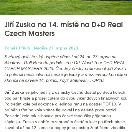
Jiří Zuska na 14. místě na D+D Real
Czech Masters
Tomáš Přikryl
, Neděle 27. srpna 2023
Světový golf i český úspěch přinesl od 24. do 27. srpna na
Albatross Golf Resortu podnik série DP World Tour D+D REAL
CZECH MASTERS 2023. Čerstvý český profesionál Jiří Zuska
tu potvrdil neoficiální roli české jedničky a mezi evropskou elitou
skončil na skvělé 14. pozici, když atakoval i TOP10.
Jiří Zuska
se jako jediný z osmičky Čechů dostal po dvou kolech
pod par hřiště a prošel cutem do dvou víkendových finálových kol.
Po třetím kole byl dokonce o jedinou ránu na dostřel TOP10. V
průběhu třetího kola krátce figuroval i na dělené první pozici.
Poslední kolo tak slibovalo pro české fanoušky příjemnou
zápletku. Zuska v dobře rozehraném čtvrtém kole po třech birdie
zaváhal až na 12. jamce a bogey jeho postup žebříčkem zbrzdila.