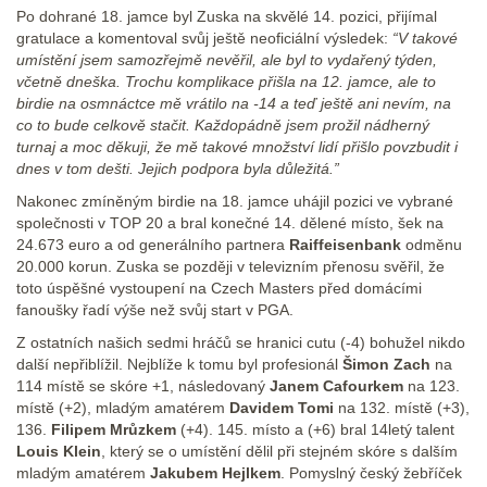
Po dohrané 18. jamce byl Zuska na skvělé 14. pozici, přijímal
gratulace a komentoval svůj ještě neoficiální výsledek:
“V takové
umístění jsem samozřejmě nevěřil, ale byl to vydařený týden,
včetně dneška. Trochu komplikace přišla na 12. jamce, ale to
birdie na osmnáctce mě vrátilo na -14 a teď ještě ani nevím, na
co to bude celkově stačit. Každopádně jsem prožil nádherný
turnaj a moc děkuji, že mě takové množství lidí přišlo povzbudit i
dnes v tom dešti. Jejich podpora byla důležitá.”
Nakonec zmíněným birdie na 18. jamce uhájil pozici ve vybrané
společnosti v TOP 20 a bral konečné 14. dělené místo, šek na
24.673 euro a od generálního partnera
Raiffeisenbank
odměnu
20.000 korun. Zuska se později v televizním přenosu svěřil, že
toto úspěšné vystoupení na Czech Masters před domácími
fanoušky řadí výše než svůj start v PGA.
Z ostatních našich sedmi hráčů se hranici cutu (-4) bohužel nikdo
další nepřiblížil. Nejblíže k tomu byl profesionál
Šimon Zach
na
114 místě se skóre +1, následovaný
Janem Cafourkem
na 123.
místě (+2), mladým amatérem
Davidem Tomi
na 132. místě (+3),
136.
Filipem Mrůzkem
(+4). 145. místo a (+6) bral 14letý talent
Louis Klein
, který se o umístění dělil při stejném skóre s dalším
mladým amatérem
Jakubem Hejlkem
. Pomyslný český žebříček