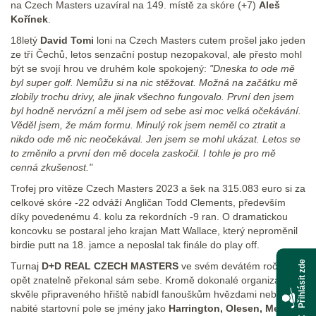
na Czech Masters uzavíral na 149. místě za skóre (+7)
Aleš
Kořínek
.
18letý
David Tomi
loni na Czech Masters cutem prošel jako jeden
ze tří Čechů, letos senzační postup nezopakoval, ale přesto mohl
být se svojí hrou ve druhém kole spokojený:
"Dneska to ode mě
byl super golf. Nemůžu si na nic stěžovat. Možná na začátku mě
zlobily trochu drivy, ale jinak všechno fungovalo. První den jsem
byl hodně nervózní a měl jsem od sebe asi moc velká očekávání.
Věděl jsem, že mám formu. Minulý rok jsem neměl co ztratit a
nikdo ode mě nic neočekával. Jen jsem se mohl ukázat. Letos se
to změnilo a první den mě docela zaskočil. I tohle je pro mě
cenná zkušenost."
Trofej pro vítěze Czech Masters 2023 a šek na 315.083 euro si za
celkové skóre -22 odváží Angličan Todd Clements, především
díky povedenému 4. kolu za rekordních -9 ran. O dramatickou
koncovku se postaral jeho krajan Matt Wallace, který neproměnil
birdie putt na 18. jamce a neposlal tak finále do play off.
Přihlásit zde
Turnaj
D+D REAL CZECH MASTERS
ve svém devátém ročníku
opět znatelně překonal sám sebe. Kromě dokonalé organizace a
skvěle připraveného hřiště nabídl fanouškům hvězdami nebývale
nabité startovní pole se jmény jako
Harrington, Olesen, Meronk,