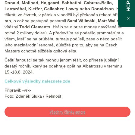
Donald, Molinari, Højgaard, Sabbatini, Cabrera-Bello,
HCP
Larrazábal, Kieffer, Gallacher, Lowry nebo Donaldson
. Hned
třikrát, ve čtvrtek, v pátek a v neděli byl překonán rekord hřiště
63
X
ran
, o což se postupně postarali
Sami Välimäki, Matt Wallace
a
vítězný
Todd Clements
. Hrálo se o prize money navýšené na
rovné 2 miliony dolarů. A především se podařilo promotérům a
všem, kteří se na průběhu turnaje podíleli, zase o něco posílit
jeho mezinárodní renomé, důležité pro to, aby se na Czech
Masters ochotně sjížděla golfová elita.
Čeští fanoušci se tak mohou jenom těšit, co přinese jubilejní
desátý ročník, který se odehraje opět na Albatrossu v termínu
15.-18.8. 2024.
Celkové výsledky naleznete zde
Připravil: -vrk-
Foto: Zdeněk Sluka / Relmost
Všechny články autora