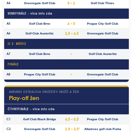
5 – 2
A4
Greensgate Golf Club
Golf Club Třinec
SEMIFINÁLE - více info zde
4 – 5
A5
Golf Club Brno
Prague City Golf Club
2,5 – 6,5
A6
Golf Club Austerlitz
Greensgate Golf Club
O 3. MÍSTO
–
A7
Golf Club Brno
Golf Club Austerlitz
FINÁLE
–
A8
Prague City Golf Club
Greensgate Golf Club
AMUNDI EXTRALIGA DRUŽSTEV MUŽŮ A ŽEN
Play-off žen
ČTVRTFINÁLE - více info zde
4,5 – 0,5
C1
Golf Club Black Bridge
Prague City Golf Club
2.5 – 2.5*
C2
Greensgate Golf Club
Albatross golf club Praha