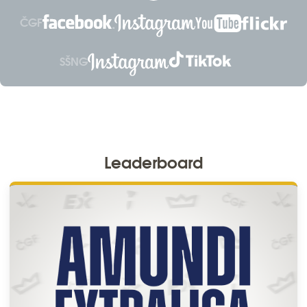
ČGF
SŠNG
Leaderboard