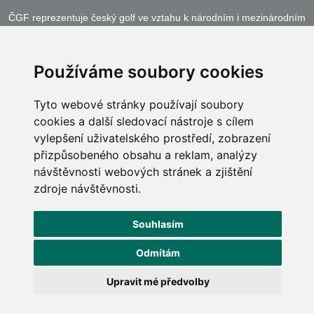
ČGF reprezentuje český golf ve vztahu k národním i mezinárodním
sportovním orgánům a institucím
Používáme soubory cookies
Tyto webové stránky používají soubory
cookies a další sledovací nástroje s cílem
vylepšení uživatelského prostředí, zobrazení
přizpůsobeného obsahu a reklam, analýzy
návštěvnosti webových stránek a zjištění
zdroje návštěvnosti.
Copyright © 2026, Česká Golfová Federace, Všechna práva vyhrazena, All rights
Souhlasím
reserved. Vyrobil
Simopt, s.r.o.
Podmínky používání
|
Ochrana osobních údajů
|
Správa cookies
|
Switch to
Odmítám
English
Zabezpečeno službou Google reCAPTCHA:
Ochrana soukromí
a
Obchodní podmínky
.
Upravit mé předvolby