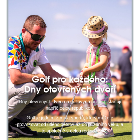
Golf pro každého:
Dny otevřených dveří
Dny otevřených dveří na golfových hřištích startují
napříč celou republikou.
Golf je jedním z mála sportů, který můžete
provozovat od útlého dětství až do pozdního věku, a
to společně s celou rodinou.