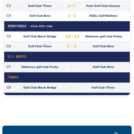
4 – 1
C3
Golf Club Třinec
Park Golf Club Ostrava
3 – 2
C4
Golf Club Brno
AGEL Golf Mstětice
SEMIFINÁLE - více info zde
3,5 – 2,5
C5
Golf Club Black Bridge
Albatross golf club Praha
3* – 3
C6
Golf Club Třinec
Golf Club Brno
O 3. MÍSTO
–
C7
Albatross golf club Praha
Golf Club Brno
FINÁLE
–
C8
Golf Club Black Bridge
Golf Club Třinec