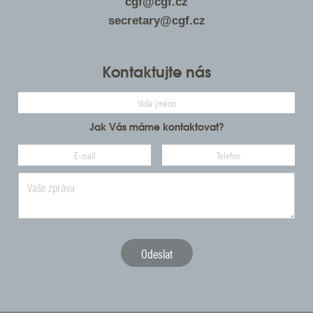
cgf@cgf.cz
secretary@cgf.cz
Kontaktujte nás
Jak Vás máme kontaktovat?