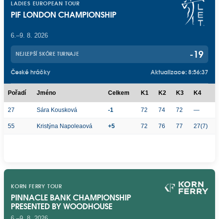
LADIES EUROPEAN TOUR
PIF LONDON CHAMPIONSHIP
6.–9. 8. 2026
-19
NEJLEPŠÍ SKÓRE TURNAJE
České hráčky
Aktualizace: 8:56:37
Pořadí
Jméno
Celkem
K1
K2
K3
K4
27
Sára Kousková
-1
72
74
72
—
55
Kristýna Napoleaová
+5
72
76
77
27(7)
KORN FERRY TOUR
PINNACLE BANK CHAMPIONSHIP
PRESENTED BY WOODHOUSE
6.–9. 8. 2026