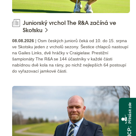
Juniorský vrchol The R&A začíná ve
Skotsku
08.08.2026
| Osm českých juniorů čeká od 10. do 15. srpna
ve Skotsku jeden z vrcholů sezony. Šestice chlapců nastoupí
na Gailes Links, dvě hráčky v Craigielaw. Prestižní
šampionáty The R&A se 144 účastníky v každé části
nabídnou dvě kola na rány, po nichž nejlepších 64 postoupí
do vyřazovací jamkové části.
Přihlásit zde
HCP