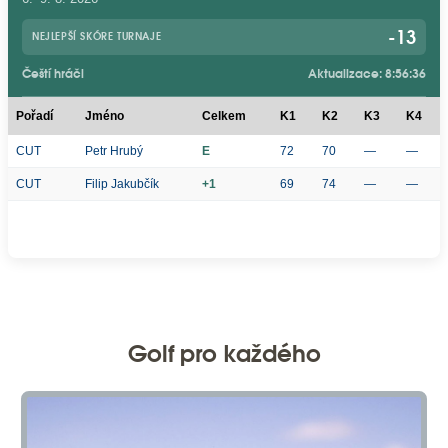
-13
NEJLEPŠÍ SKÓRE TURNAJE
Čeští hráči
Aktualizace: 8:56:36
Pořadí
Jméno
Celkem
K1
K2
K3
K4
CUT
Petr Hrubý
E
72
70
—
—
CUT
Filip Jakubčík
+1
69
74
—
—
Golf pro každého