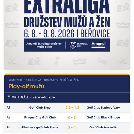
AMUNDI EXTRALIGA DRUŽSTEV MUŽŮ A ŽEN
Play-off mužů
ČTVRTFINÁLE - více info zde
5,5 – 1,5
A1
Golf Club Brno
Golf Club Karlovy Vary
4 – 3
A2
Prague City Golf Club
Golf Club Black Bridge
3 – 4
A3
Albatross golf club Praha
Golf Club Austerlitz