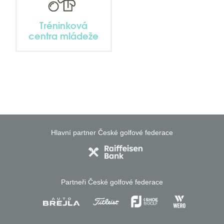
Tréninková
centra mládeže
Hlavní partner České golfové federace
Partneři České golfové federace