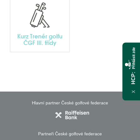
Kurz Trenér golfu
ČGF III. třídy
Přihlásit zde
HCP
X
Hlavní partner České golfové federace
Partneři České golfové federace