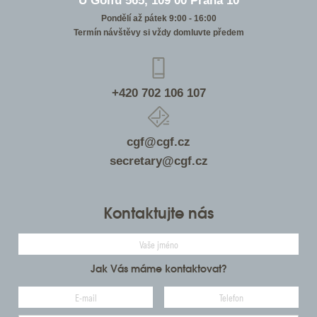
U Golfu 565, 109 00 Praha 10
Pondělí až pátek 9:00 - 16:00
Termín návštěvy si vždy domluvte předem
+420 702 106 107
cgf@cgf.cz
secretary@cgf.cz
Kontaktujte nás
Jak Vás máme kontaktovat?