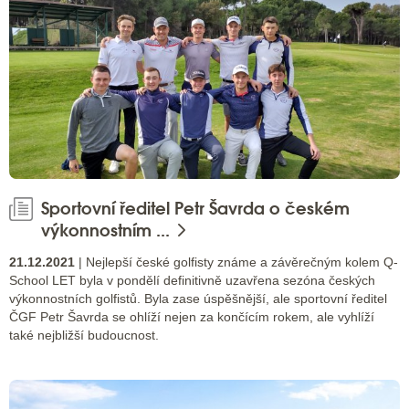
Sportovní ředitel Petr Šavrda o českém
výkonnostním ...
21.12.2021
| Nejlepší české golfisty známe a závěrečným kolem Q-
School LET byla v pondělí definitivně uzavřena sezóna českých
výkonnostních golfistů. Byla zase úspěšnější, ale sportovní ředitel
ČGF Petr Šavrda se ohlíží nejen za končícím rokem, ale vyhlíží
také nejbližší budoucnost.