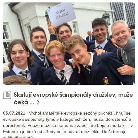
Startují evropské šampionáty družstev, muže
čeká ...
05.07.2021
| Vrchol amatérské evropské sezóny přichází, hrají se
evropské šampionáty týmů v kategoriích žen, mužů, dorostenců a
dorostenek. Pouze muži se nemohou zapojit do boje o medaile – v
Estonsku je čeká od středy boj o návrat mezi elitu. Další turnaje
začínají v úterý.