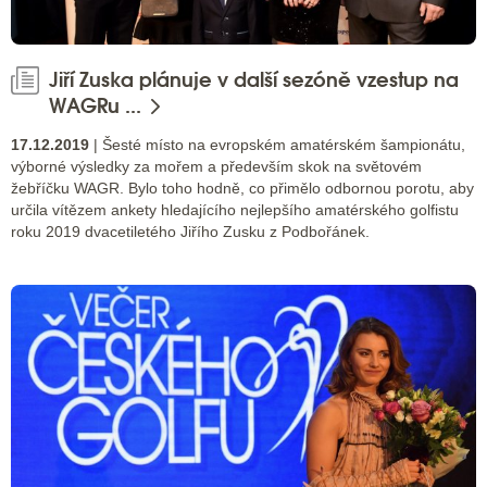
Jiří Zuska plánuje v další sezóně vzestup na
WAGRu ...
17.12.2019
| Šesté místo na evropském amatérském šampionátu,
výborné výsledky za mořem a především skok na světovém
žebříčku WAGR. Bylo toho hodně, co přimělo odbornou porotu, aby
určila vítězem ankety hledajícího nejlepšího amatérského golfistu
roku 2019 dvacetiletého Jiřího Zusku z Podbořánek.