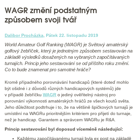
WAGR změní podstatným
způsobem svoji tvář
Dalibor Procházka
, Pátek 22. listopadu 2019
World Amateur Golf Ranking (WAGR) je Světový amatérský
golfový žebříček, který je jednotným způsobem sestavován na
základě výsledků dosažených na vybraných započítávaných
turnajích. Princip jeho sestavování se od příštího roku změní.
Co to bude znamenat pro samotné hráče?
Kromě případného porovnávání handicapů (které doteď mohlo
být ošidné i z důvodů různých handicapových systémů) jde
v případě žebříčku
WAGR
o jediný ověřitelný nástroj pro
porovnání výkonnosti amatérských hráčů ze všech koutů světa.
Jeho důležitost podtrhuje i to, že na většině špičkových turnajů je
umístění na WAGRu prioritnějším kritériem pro přijetí do turnaje,
než je handicap. Garantem a správcem WAGRu je R&A.
Princip sestavování byl doposud víceméně následující:
Každému započítávanému turnaji byla ex post na základě