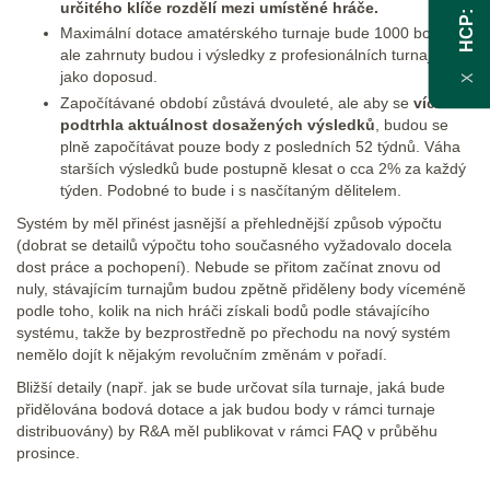
určitého klíče rozdělí mezi umístěné hráče.
HCP
Maximální dotace amatérského turnaje bude 1000 bodů,
ale zahrnuty budou i výsledky z profesionálních turnajů,
jako doposud.
X
Započítávané období zůstává dvouleté, ale aby se
více
podtrhla aktuálnost dosažených výsledků
, budou se
plně započítávat pouze body z posledních 52 týdnů. Váha
starších výsledků bude postupně klesat o cca 2% za každý
týden. Podobné to bude i s nasčítaným dělitelem.
Systém by měl přinést jasnější a přehlednější způsob výpočtu
(dobrat se detailů výpočtu toho současného vyžadovalo docela
dost práce a pochopení). Nebude se přitom začínat znovu od
nuly, stávajícím turnajům budou zpětně přiděleny body víceméně
podle toho, kolik na nich hráči získali bodů podle stávajícího
systému, takže by bezprostředně po přechodu na nový systém
nemělo dojít k nějakým revolučním změnám v pořadí.
Bližší detaily (např. jak se bude určovat síla turnaje, jaká bude
přidělována bodová dotace a jak budou body v rámci turnaje
distribuovány) by R&A měl publikovat v rámci FAQ v průběhu
prosince.