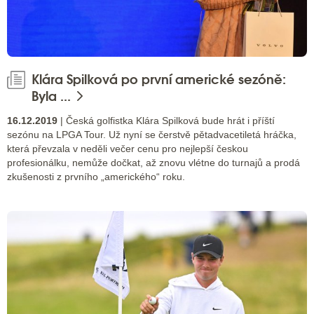
Klára Spilková po první americké sezóně:
Byla ...
16.12.2019
| Česká golfistka Klára Spilková bude hrát i příští
sezónu na LPGA Tour. Už nyní se čerstvě pětadvacetiletá hráčka,
která převzala v neděli večer cenu pro nejlepší českou
profesionálku, nemůže dočkat, až znovu vlétne do turnajů a prodá
zkušenosti z prvního „amerického“ roku.