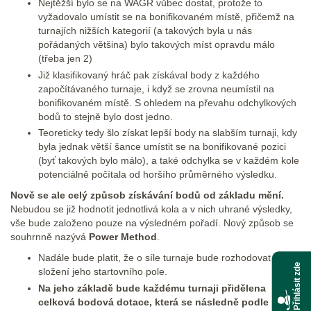
Nejtěžší bylo se na WAGR vůbec dostat, protože to
vyžadovalo umístit se na bonifikovaném místě, přičemž na
turnajích nižších kategorií (a takových byla u nás
pořádaných většina) bylo takových míst opravdu málo
(třeba jen 2)
Již klasifikovaný hráč pak získával body z každého
započítávaného turnaje, i když se zrovna neumístil na
bonifikovaném místě. S ohledem na převahu odchylkových
bodů to stejně bylo dost jedno.
Teoreticky tedy šlo získat lepší body na slabším turnaji, kdy
byla jednak větší šance umístit se na bonifikované pozici
(byť takových bylo málo), a také odchylka se v každém kole
potenciálně počítala od horšího průměrného výsledku.
Nově se ale celý způsob získávání bodů od základu mění.
Nebudou se již hodnotit jednotlivá kola a v nich uhrané výsledky,
vše bude založeno pouze na výsledném pořadí. Nový způsob se
souhrnně nazývá
Power Method
.
Nadále bude platit, že o síle turnaje bude rozhodovat
Přihlásit zde
složení jeho startovního pole.
Na jeho základě bude každému turnaji přidělena
celková bodová dotace, která se následně podle