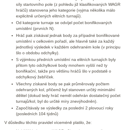
síly startovního pole (z pohledu již klasifikovaných WAGR
hráčů) stanovena jeho kategorie (vyjma několika málo
explicitně určených elitních turnajů).
Od kategorie turnaje se odvíjel počet bonifikovaných
umístění (prvních N).
Hráč pak získával jednak body za případné bonifikované
umístění v celkovém pořadí, ale hlavně také za každý
jednotlivý výsledek v každém odehraném kole (v principu
šlo o obdobu odchylky).
S výjimkou předních umístění na elitních turnajích byly
přitom tyto odchylkové body mnohem vyšší než ty
bonifikační, takže pro většinu hráčů šlo v podstatě o
odchylkový žebříček.
Všechny získané body se pak průměrovaly počtem
odehraných kol, přičemž byl stanoven určitý minimální
dělitel (dokud tedy hráč neměl odehrán dostatečný počet
turnajů/kol, byl do určité míry znevýhodněn).
Započítávaly se výsledky za poslední 2 plovoucí roky
(posledních 104 týdnů)
V důsledku těchto pravidel víceméně platilo, že: