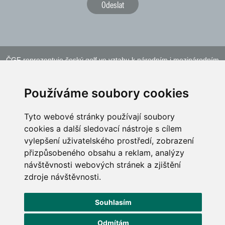
ČGF reprezentuje český golf ve vztahu k národním i mezinárodním
sportovním orgánům a institucím
Používáme soubory cookies
Tyto webové stránky používají soubory
cookies a další sledovací nástroje s cílem
vylepšení uživatelského prostředí, zobrazení
přizpůsobeného obsahu a reklam, analýzy
návštěvnosti webových stránek a zjištění
zdroje návštěvnosti.
Souhlasím
Copyright © 2026, Česká Golfová Federace, Všechna práva vyhrazena, All rights
reserved. Vyrobil
Simopt, s.r.o.
Odmítám
Podmínky používání
|
Ochrana osobních údajů
|
Správa cookies
|
Switch to