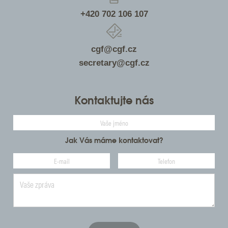
+420 702 106 107
cgf@cgf.cz
secretary@cgf.cz
Kontaktujte nás
Jak Vás máme kontaktovat?