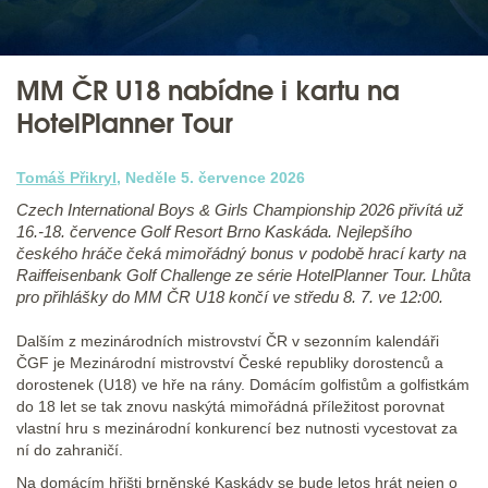
MM ČR U18 nabídne i kartu na
HotelPlanner Tour
Tomáš Přikryl
, Neděle 5. července 2026
Czech International Boys & Girls Championship 2026 přivítá už
16.-18. července Golf Resort Brno Kaskáda. Nejlepšího
českého hráče čeká mimořádný bonus v podobě hrací karty na
Raiffeisenbank Golf Challenge ze série HotelPlanner Tour. Lhůta
pro přihlášky do MM ČR U18 končí ve středu 8. 7. ve 12:00.
Dalším z mezinárodních mistrovství ČR v sezonním kalendáři
ČGF je Mezinárodní mistrovství České republiky dorostenců a
dorostenek (U18) ve hře na rány. Domácím golfistům a golfistkám
do 18 let se tak znovu naskýtá mimořádná příležitost porovnat
vlastní hru s mezinárodní konkurencí bez nutnosti vycestovat za
ní do zahraničí.
Na domácím hřišti brněnské Kaskády se bude letos hrát nejen o