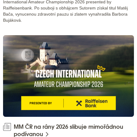
International Amateur Championship 2026 presented by
Raiffeisenbank. Po souboji s obhájcem Sutorem získal titul Matěj
Bača, vynucenou zdravotní pauzu si zlatem vynahradila Barbora
Bujáková.
MM ČR na rány 2026 slibuje mimořádnou
podívanou