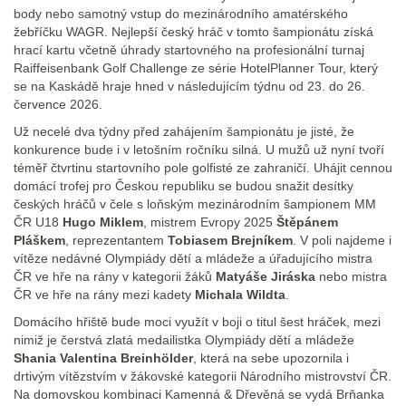
body nebo samotný vstup do mezinárodního amatérského
žebříčku WAGR. Nejlepší český hráč v tomto šampionátu získá
hrací kartu včetně úhrady startovného na profesionální turnaj
Raiffeisenbank Golf Challenge ze série HotelPlanner Tour, který
se na Kaskádě hraje hned v následujícím týdnu od 23. do 26.
července 2026.
Už necelé dva týdny před zahájením šampionátu je jisté, že
konkurence bude i v letošním ročníku silná. U mužů už nyní tvoří
téměř čtvrtinu startovního pole golfisté ze zahraničí. Uhájit cennou
domácí trofej pro Českou republiku se budou snažit desítky
českých hráčů v čele s loňským mezinárodním šampionem MM
ČR U18
Hugo Miklem
, mistrem Evropy 2025
Štěpánem
Pláškem
, reprezentantem
Tobiasem Brejníkem
. V poli najdeme i
vítěze nedávné Olympiády dětí a mládeže a úřadujícího mistra
ČR ve hře na rány v kategorii žáků
Matyáše Jiráska
nebo mistra
ČR ve hře na rány mezi kadety
Michala Wildta
.
Domácího hřiště bude moci využít v boji o titul šest hráček, mezi
nimiž je čerstvá zlatá medailistka Olympiády dětí a mládeže
Shania Valentina Breinhölder
, která na sebe upozornila i
drtivým vítězstvím v žákovské kategorii Národního mistrovství ČR.
Na domovskou kombinaci Kamenná & Dřevěná se vydá Brňanka