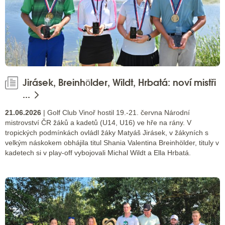
Jirásek, Breinhölder, Wildt, Hrbatá: noví mistři
...
21.06.2026
| Golf Club Vinoř hostil 19.-21. června Národní
mistrovství ČR žáků a kadetů (U14, U16) ve hře na rány. V
tropických podmínkách ovládl žáky Matyáš Jirásek, v žákyních s
velkým náskokem obhájila titul Shania Valentina Breinhölder, tituly v
kadetech si v play-off vybojovali Michal Wildt a Ella Hrbatá.