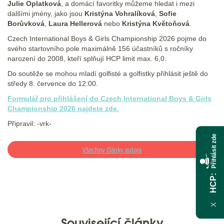
Julie Oplatková
, a domácí favoritky můžeme hledat i mezi
dalšími jmény, jako jsou
Kristýna Vohralíková
,
Sofie
Borůvková
,
Laura Hellerová
nebo
Kristýna Květoňová
.
Czech International Boys & Girls Championship 2026 pojme do
svého startovního pole maximálně 156 účastníků s ročníky
narození do 2008, kteří splňují HCP limit max. 6,0.
Do soutěže se mohou mladí golfisté a golfistky přihlásit ještě do
středy 8. července do 12:00.
Formulář pro přihlášení do Czech International Boys & Girls
Championship 2026 najdete zde.
Připravil: -vrk-
Přihlásit zde
Všechny články autora
HCP
X
Související články