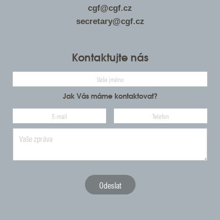
cgf@cgf.cz
secretary@cgf.cz
Kontaktujte nás
Jak Vás máme kontaktovat?