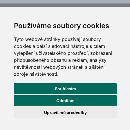
ČGF reprezentuje český golf ve vztahu k národním i mezinárodním
sportovním orgánům a institucím
Používáme soubory cookies
Tyto webové stránky používají soubory
cookies a další sledovací nástroje s cílem
vylepšení uživatelského prostředí, zobrazení
přizpůsobeného obsahu a reklam, analýzy
návštěvnosti webových stránek a zjištění
zdroje návštěvnosti.
Souhlasím
Copyright © 2026, Česká Golfová Federace, Všechna práva vyhrazena, All rights
reserved. Vyrobil
Simopt, s.r.o.
Odmítám
Podmínky používání
|
Ochrana osobních údajů
|
Správa cookies
|
Switch to
English
Upravit mé předvolby
Zabezpečeno službou Google reCAPTCHA:
Ochrana soukromí
a
Obchodní podmínky
.