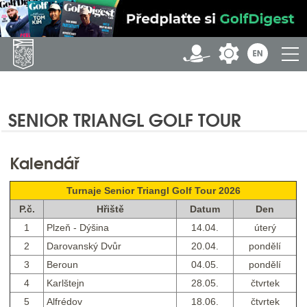
SENIOR TRIANGL GOLF TOUR
Kalendář
Turnaje Senior Triangl Golf Tour 2026
P.č.
Hřiště
Datum
Den
1
Plzeň - Dýšina
14.04.
úterý
2
Darovanský Dvůr
20.04.
pondělí
3
Beroun
04.05.
pondělí
4
Karlštejn
28.05.
čtvrtek
5
Alfrédov
18.06.
čtvrtek