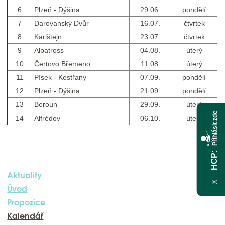
6
Plzeň - Dýšina
29.06.
pondělí
7
Darovanský Dvůr
16.07.
čtvrtek
8
Karlštejn
23.07.
čtvrtek
9
Albatross
04.08.
úterý
10
Čertovo Břemeno
11.08.
úterý
11
Písek - Kestřany
07.09.
pondělí
12
Plzeň - Dýšina
21.09.
pondělí
13
Beroun
29.09.
úterý
Přihlásit zde
14
Alfrédov
06.10.
úterý
HCP
Aktuality
X
Úvod
Propozice
Kalendář