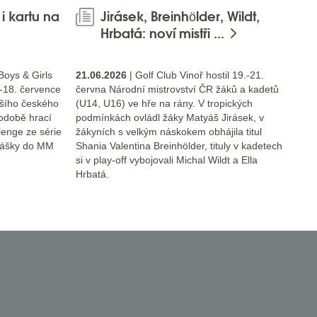
 kartu na
Jirásek, Breinhölder, Wildt,
Hrbatá: noví mistři ...
Boys & Girls
21.06.2026
| Golf Club Vinoř hostil 19.-21.
-18. července
června Národní mistrovství ČR žáků a kadetů
pšího českého
(U14, U16) ve hře na rány. V tropických
odobě hrací
podmínkách ovládl žáky Matyáš Jirásek, v
lenge ze série
žákyních s velkým náskokem obhájila titul
hlášky do MM
Shania Valentina Breinhölder, tituly v kadetech
si v play-off vybojovali Michal Wildt a Ella
Hrbatá.