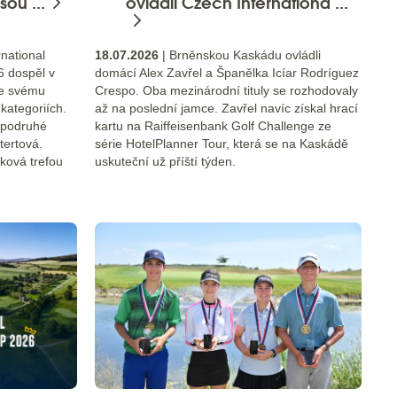
ou ...
ovládli Czech Internationa ...
national
18.07.2026
| Brněnskou Kaskádu ovládli
 dospěl v
domácí Alex Zavřel a Španělka Icíar Rodríguez
ke svému
Crespo. Oba mezinárodní tituly se rozhodovaly
kategoriích.
až na poslední jamce. Zavřel navíc získal hrací
a podruhé
kartu na Raiffeisenbank Golf Challenge ze
ttertová.
série HotelPlanner Tour, která se na Kaskádě
ková trefou
uskuteční už příští týden.