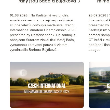
rány jsou Bača a Bujáková
mimo
01.08.2026
| Na Karlštejně vyvrcholila
28.07.2026
| 
amatérská sezona, na její nejprestižnější
Internationa
stupně vítězů vystoupili medailisté Czech
presented by 
International Amateur Championship 2026
Karlštejn už 
presented by Raiffeisenbank. Po souboji s
domácí šampi
obhájcem Sutorem získal titul Matěj Bača,
ČT hráči z r
vynucenou zdravotní pauzu si zlatem
nabídne i fin
vynahradila Barbora Bujáková.
League.