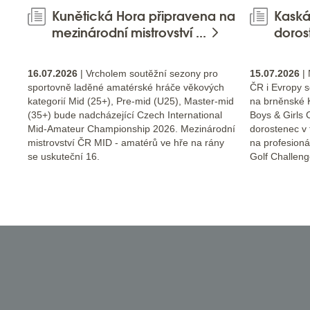
Kunětická Hora připravena na
Kaská
mezinárodní mistrovství ...
doros
16.07.2026
| Vrcholem soutěžní sezony pro
15.07.2026
| 
sportovně laděné amatérské hráče věkových
ČR i Evropy s
kategorií Mid (25+), Pre-mid (U25), Master-mid
na brněnské 
(35+) bude nadcházející Czech International
Boys & Girls 
Mid-Amateur Championship 2026. Mezinárodní
dorostenec v 
mistrovství ČR MID - amatérů ve hře na rány
na profesioná
se uskuteční 16.
Golf Challeng