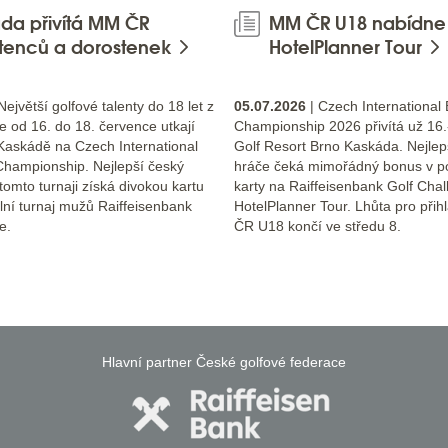
da přivítá MM ČR
MM ČR U18 nabídne i
tenců a dorostenek
HotelPlanner Tour
Největší golfové talenty do 18 let z
05.07.2026
| Czech International 
e od 16. do 18. července utkají
Championship 2026 přivítá už 16.
Kaskádě na Czech International
Golf Resort Brno Kaskáda. Nejle
Championship. Nejlepší český
hráče čeká mimořádný bonus v p
tomto turnaji získá divokou kartu
karty na Raiffeisenbank Golf Chal
lní turnaj mužů Raiffeisenbank
HotelPlanner Tour. Lhůta pro při
e.
ČR U18 končí ve středu 8.
Hlavní partner České golfové federace