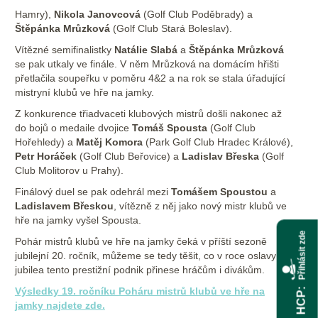
Hamry),
Nikola Janovcová
(Golf Club Poděbrady) a
Štěpánka Mrůzková
(Golf Club Stará Boleslav).
Vítězné semifinalistky
Natálie Slabá
a
Štěpánka Mrůzková
se pak utkaly ve finále. V něm Mrůzková na domácím hřišti
přetlačila soupeřku v poměru 4&2 a na rok se stala úřadující
mistryní klubů ve hře na jamky.
Z konkurence třiadvaceti klubových mistrů došli nakonec až
do bojů o medaile dvojice
Tomáš Spousta
(Golf Club
Hořehledy) a
Matěj Komora
(Park Golf Club Hradec Králové),
Petr Horáček
(Golf Club Beřovice) a
Ladislav Břeska
(Golf
Club Molitorov u Prahy).
Finálový duel se pak odehrál mezi
Tomášem Spoustou
a
Ladislavem Břeskou
, vítězně z něj jako nový mistr klubů ve
hře na jamky vyšel Spousta.
Přihlásit zde
Pohár mistrů klubů ve hře na jamky čeká v příští sezoně
jubilejní 20. ročník, můžeme se tedy těšit, co v roce oslavy
jubilea tento prestižní podnik přinese hráčům i divákům.
Výsledky 19. ročníku Poháru mistrů klubů ve hře na
HCP
jamky najdete zde.