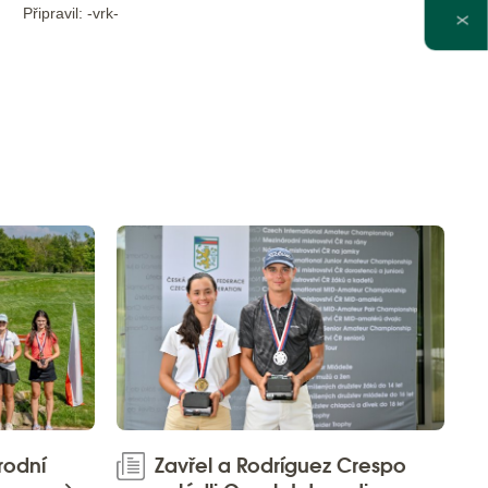
Připravil: -vrk-
X
rodní
Zavřel a Rodríguez Crespo