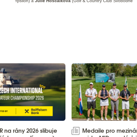
Ypsilon) a
Julie Hoščálková
(Golf & Country Club Svobodné
 na rány 2026 slibuje
Medaile pro meziná