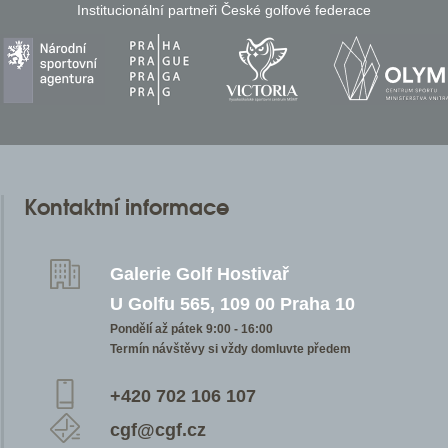
Institucionální partneři České golfové federace
Kontaktní informace
Galerie Golf Hostivař
U Golfu 565, 109 00 Praha 10
Pondělí až pátek 9:00 - 16:00
Termín návštěvy si vždy domluvte předem
+420 702 106 107
cgf@cgf.cz