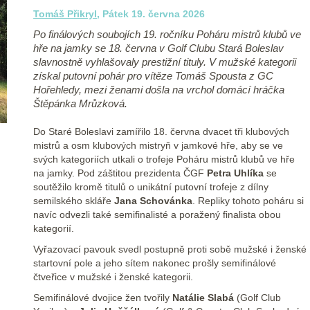
Tomáš Přikryl
, Pátek 19. června 2026
Po finálových soubojích 19. ročníku Poháru mistrů klubů ve
hře na jamky se 18. června v Golf Clubu Stará Boleslav
slavnostně vyhlašovaly prestižní tituly. V mužské kategorii
získal putovní pohár pro vítěze Tomáš Spousta z GC
Hořehledy, mezi ženami došla na vrchol domácí hráčka
Štěpánka Mrůzková.
Do Staré Boleslavi zamířilo 18. června dvacet tři klubových
mistrů a osm klubových mistryň v jamkové hře, aby se ve
svých kategoriích utkali o trofeje Poháru mistrů klubů ve hře
na jamky. Pod záštitou prezidenta ČGF
Petra Uhlíka
se
soutěžilo kromě titulů o unikátní putovní trofeje z dílny
semilského skláře
Jana Schovánka
. Repliky tohoto poháru si
navíc odvezli také semifinalisté a poražený finalista obou
kategorií.
Vyřazovací pavouk svedl postupně proti sobě mužské i ženské
startovní pole a jeho sítem nakonec prošly semifinálové
čtveřice v mužské i ženské kategorii.
Semifinálové dvojice žen tvořily
Natálie Slabá
(Golf Club