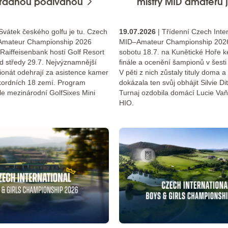
řádnou podívanou
mistry MID amatérů js
Svátek českého golfu je tu. Czech
19.07.2026
| Třídenní Czech Inter
l Amateur Championship 2026
MID–Amateur Championship 2026
Raiffeisenbank hostí Golf Resort
sobotu 18.7. na Kunětické Hoře 
od středy 29.7. Nejvýznamnější
finále a ocenění šampionů v šesti 
onát odehrají za asistence kamer
V pěti z nich zůstaly tituly doma 
ekordních 18 zemí. Program
dokázala ten svůj obhájit Silvie Di
ále mezinárodní GolfSixes Mini
Turnaj ozdobila domácí Lucie Vaň
HIO.