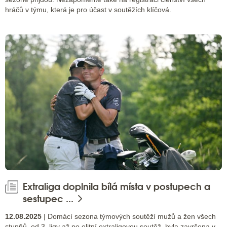
hráčů v týmu, která je pro účast v soutěžích klíčová.
Extraliga doplnila bílá místa v postupech a
sestupec ...
12.08.2025
| Domácí sezona týmových soutěží mužů a žen všech
stupňů, od 3. ligy až po elitní extraligovou soutěž, byla završena v