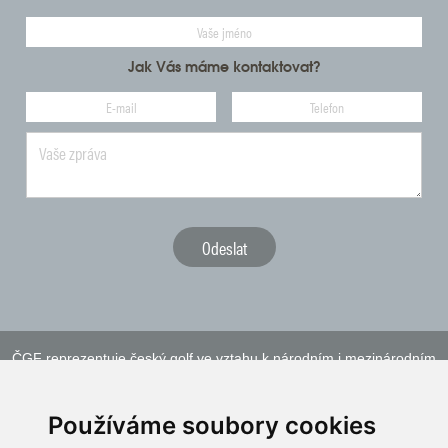
Jak Vás máme kontaktovat?
ČGF reprezentuje český golf ve vztahu k národním i mezinárodním
sportovním orgánům a institucím
Používáme soubory cookies