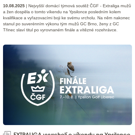
10.08.2025
| Nejvyšší domácí týmová soutěž ČGF - Extraliga mužů
a žen dospěla o tomto víkendu na Ypsilonce posledním kolem
kvalifikace a vyřazovacími boji ke svému vrcholu. Na něm nakonec
stanul po suverénním výkonu tým mužů GC Brno, ženy z GC
Třinec slaví titul po vyrovnaném finále a vítězné rozehrávce.
EXTRALIGA vyvrcholí o víkendu na Ypsilonce