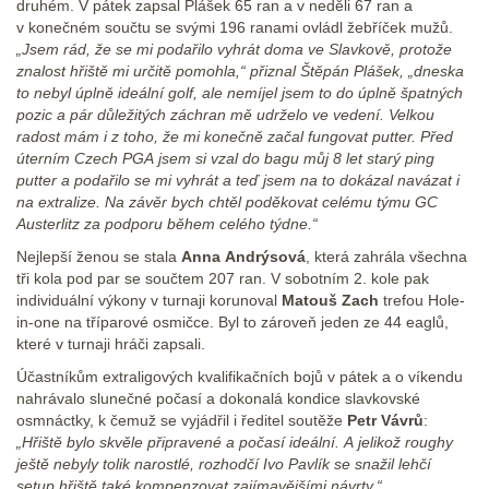
druhém. V pátek zapsal Plášek 65 ran a v neděli 67 ran a
v konečném součtu se svými 196 ranami ovládl žebříček mužů.
„Jsem rád, že se mi podařilo vyhrát doma ve Slavkově, protože
znalost hřiště mi určitě pomohla,“ přiznal Štěpán Plášek, „dneska
to nebyl úplně ideální golf, ale nemíjel jsem to do úplně špatných
pozic a pár důležitých záchran mě udrželo ve vedení. Velkou
radost mám i z toho, že mi konečně začal fungovat putter. Před
úterním Czech PGA jsem si vzal do bagu můj 8 let starý ping
putter a podařilo se mi vyhrát a teď jsem na to dokázal navázat i
na extralize. Na závěr bych chtěl poděkovat celému týmu GC
Austerlitz za podporu během celého týdne.“
Nejlepší ženou se stala
Anna Andrýsová
, která zahrála všechna
tři kola pod par se součtem 207 ran. V sobotním 2. kole pak
individuální výkony v turnaji korunoval
Matouš Zach
trefou Hole-
in-one na tříparové osmičce. Byl to zároveň jeden ze 44 eaglů,
které v turnaji hráči zapsali.
Účastníkům extraligových kvalifikačních bojů v pátek a o víkendu
nahrávalo slunečné počasí a dokonalá kondice slavkovské
osmnáctky, k čemuž se vyjádřil i ředitel soutěže
Petr Vávrů
:
„Hřiště bylo skvěle připravené a počasí ideální. A jelikož roughy
ještě nebyly tolik narostlé, rozhodčí Ivo Pavlík se snažil lehčí
setup hřiště také kompenzovat zajímavějšími návrty.“