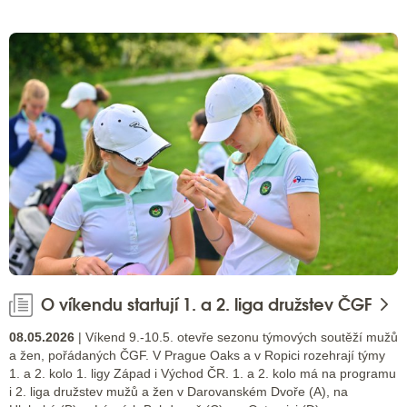
O víkendu startují 1. a 2. liga družstev ČGF
08.05.2026
| Víkend 9.-10.5. otevře sezonu týmových soutěží mužů
a žen, pořádaných ČGF. V Prague Oaks a v Ropici rozehrají týmy
1. a 2. kolo 1. ligy Západ i Východ ČR. 1. a 2. kolo má na programu
i 2. liga družstev mužů a žen v Darovanském Dvoře (A), na