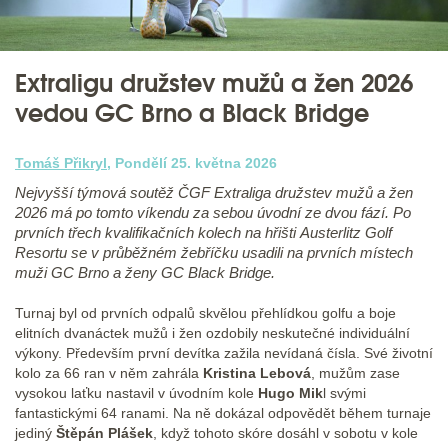
Extraligu družstev mužů a žen 2026
vedou GC Brno a Black Bridge
Tomáš Přikryl
, Pondělí 25. května 2026
Nejvyšší týmová soutěž ČGF Extraliga družstev mužů a žen
2026 má po tomto víkendu za sebou úvodní ze dvou fází. Po
prvních třech kvalifikačních kolech na hřišti Austerlitz Golf
Resortu se v průběžném žebříčku usadili na prvních místech
muži GC Brno a ženy GC Black Bridge.
Turnaj byl od prvních odpalů skvělou přehlídkou golfu a boje
elitních dvanáctek mužů i žen ozdobily neskutečné individuální
výkony. Především první devítka zažila nevídaná čísla. Své životní
kolo za 66 ran v něm zahrála
Kristina Lebová
, mužům zase
vysokou laťku nastavil v úvodním kole
Hugo Mik
l svými
fantastickými 64 ranami. Na ně dokázal odpovědět během turnaje
jediný
Štěpán Plášek
, když tohoto skóre dosáhl v sobotu v kole