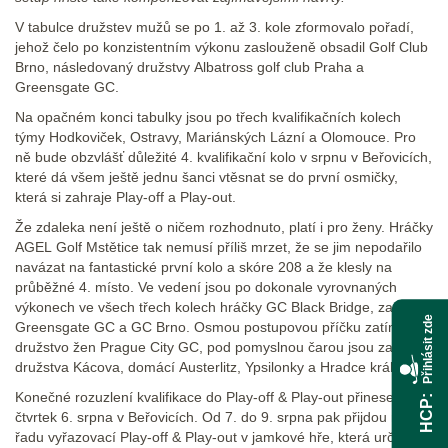
V tabulce družstev mužů se po 1. až 3. kole zformovalo pořadí,
jehož čelo po konzistentním výkonu zaslouženě obsadil Golf Club
Brno, následovaný družstvy Albatross golf club Praha a
Greensgate GC.
Na opačném konci tabulky jsou po třech kvalifikačních kolech
týmy Hodkoviček, Ostravy, Mariánských Lázní a Olomouce. Pro
ně bude obzvlášť důležité 4. kvalifikační kolo v srpnu v Beřovicích,
které dá všem ještě jednu šanci vtěsnat se do první osmičky,
která si zahraje Play-off a Play-out.
Že zdaleka není ještě o ničem rozhodnuto, platí i pro ženy. Hráčky
AGEL Golf Mstětice tak nemusí příliš mrzet, že se jim nepodařilo
navázat na fantastické první kolo a skóre 208 a že klesly na
průběžné 4. místo. Ve vedení jsou po dokonale vyrovnaných
výkonech ve všech třech kolech hráčky GC Black Bridge, za nimi
Přihlásit zde
Greensgate GC a GC Brno. Osmou postupovou příčku zatím drží
družstvo žen Prague City GC, pod pomyslnou čarou jsou zatím
družstva Kácova, domácí Austerlitz, Ypsilonky a Hradce králové.
Konečné rozuzlení kvalifikace do Play-off & Play-out přinese
HCP
čtvrtek 6. srpna v Beřovicích. Od 7. do 9. srpna pak přijdou na
řadu vyřazovací Play-off & Play-out v jamkové hře, která určí