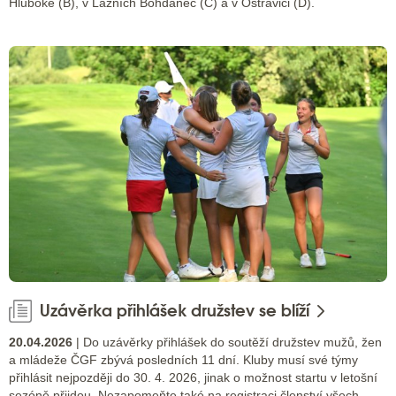
Hluboké (B), v Lázních Bohdaneč (C) a v Ostravici (D).
Uzávěrka přihlášek družstev se blíží
20.04.2026
| Do uzávěrky přihlášek do soutěží družstev mužů, žen
a mládeže ČGF zbývá posledních 11 dní. Kluby musí své týmy
přihlásit nejpozději do 30. 4. 2026, jinak o možnost startu v letošní
sezóně přijdou. Nezapomeňte také na registraci členství všech