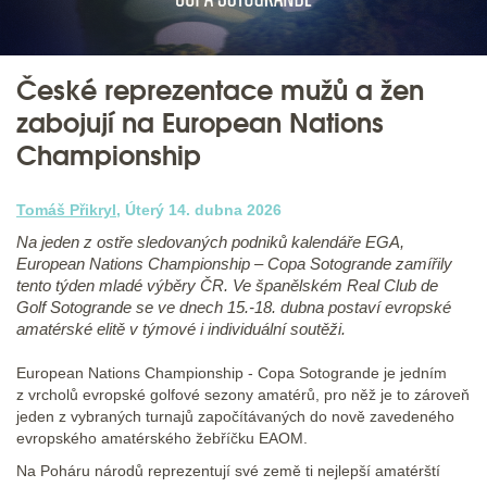
České reprezentace mužů a žen
zabojují na European Nations
Championship
Tomáš Přikryl
, Úterý 14. dubna 2026
Na jeden z ostře sledovaných podniků kalendáře EGA,
European Nations Championship – Copa Sotogrande zamířily
tento týden mladé výběry ČR. Ve španělském Real Club de
Golf Sotogrande se ve dnech 15.-18. dubna postaví evropské
amatérské elitě v týmové i individuální soutěži.
European Nations Championship - Copa Sotogrande je jedním
z vrcholů evropské golfové sezony amatérů, pro něž je to zároveň
jeden z vybraných turnajů započítávaných do nově zavedeného
evropského amatérského žebříčku EAOM.
Na Poháru národů reprezentují své země ti nejlepší amatérští