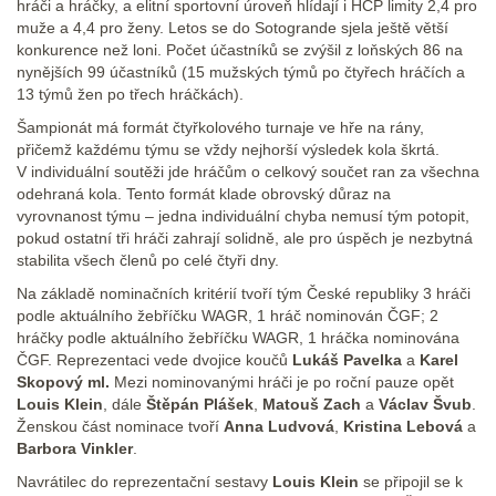
hráči a hráčky, a elitní sportovní úroveň hlídají i HCP limity 2,4 pro
muže a 4,4 pro ženy. Letos se do Sotogrande sjela ještě větší
konkurence než loni. Počet účastníků se zvýšil z loňských 86 na
nynějších 99 účastníků (15 mužských týmů po čtyřech hráčích a
13 týmů žen po třech hráčkách).
Šampionát má formát čtyřkolového turnaje ve hře na rány,
přičemž každému týmu se vždy nejhorší výsledek kola škrtá.
V individuální soutěži jde hráčům o celkový součet ran za všechna
odehraná kola. Tento formát klade obrovský důraz na
vyrovnanost týmu – jedna individuální chyba nemusí tým potopit,
pokud ostatní tři hráči zahrají solidně, ale pro úspěch je nezbytná
stabilita všech členů po celé čtyři dny.
Na základě nominačních kritérií tvoří tým České republiky 3 hráči
podle aktuálního žebříčku WAGR, 1 hráč nominován ČGF; 2
hráčky podle aktuálního žebříčku WAGR, 1 hráčka nominována
ČGF. Reprezentaci vede dvojice koučů
Lukáš Pavelka
a
Karel
Skopový ml.
Mezi nominovanými hráči je po roční pauze opět
Louis Klein
, dále
Štěpán Plášek
,
Matouš Zach
a
Václav Švub
.
Ženskou část nominace tvoří
Anna Ludvová
,
Kristina Lebová
a
Barbora Vinkler
.
Navrátilec do reprezentační sestavy
Louis Klein
se připojil se k