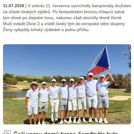
11.07.2026
| V sobotu 11. července vyvrcholily šampionáty družstev
za účasti českých výběrů. Po fantastickém bronzu chlapců sahal
tým dívek po stejném kovu, nakonec však skončily těsně čtvrté.
Muži ovládli Divizi 2 a vrátili český tým do evropské elitní skupiny.
Ženy vylepšily loňský výsledek o jednu příčku.
Češi vezou domů bronz. Semifinále bylo