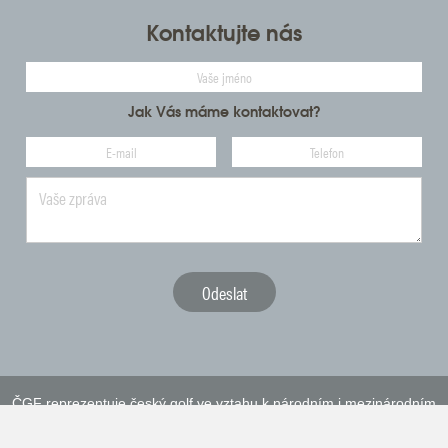
Kontaktujte nás
Jak Vás máme kontaktovat?
ČGF reprezentuje český golf ve vztahu k národním i mezinárodním
sportovním orgánům a institucím