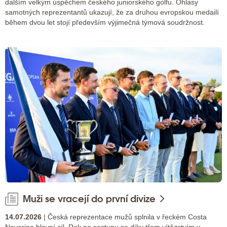
dalším velkým úspěchem českého juniorského golfu. Ohlasy
samotných reprezentantů ukazují, že za druhou evropskou medailí
během dvou let stojí především výjimečná týmová soudržnost.
Muži se vracejí do první divize
14.07.2026
| Česká reprezentace mužů splnila v řeckém Costa
Navarino hlavní cíl. Rok po sestupu se díky třem vítězstvím v