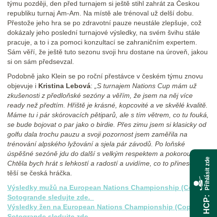
týmu později, den před turnajem si ještě stihl zahrát za Českou
republiku turnaj Am-Am. Na místě ale trénoval už delší dobu.
Přestože jeho hra se po zdravotní pauze neustále zlepšuje, což
dokázaly jeho poslední turnajové výsledky, na svém švihu stále
pracuje, a to i za pomoci konzultací se zahraničním expertem.
Sám věří, že ještě tuto sezonu svoji hru dostane na úroveň, jakou
si on sám předsevzal.
Podobně jako Klein se po roční přestávce v českém týmu znovu
objevuje i
Kristina Lebová
:
„S turnajem Nations Cup mám už
zkušenosti z předloňské sezóny a věřím, že jsem na něj více
ready než předtím. Hřiště je krásné, kopcovité a ve skvělé kvalitě.
Máme tu i pár skórovacích pětiparů, ale s tím větrem, co tu fouká,
se bude bojovat o par jako o birdie. Přes zimu jsem si klasicky od
golfu dala trochu pauzu a svoji pozornost jsem zaměřila na
trénování alpského lyžování a sjela pár závodů. Po loňské
úspěšné sezóně jdu do další s velkým respektem a pokorou.
Přihlásit zde
Chtěla bych hrát s lehkostí a radostí a uvidíme, co to přinese,“
těší se česká hráčka.
Výsledky mužů na European Nations Championship (Copa
Sotogrande sledujte zde.
HCP
Výsledky žen na European Nations Championship (Copa
Sotogrande sledujte zde.