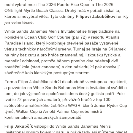
mohl vybrat mezi The 2026 Puerto Rico Open a The 2026
ONEflight Myrtle Beach Classic. Druhý hráč v pořadí získal tu,
kterou si nevybral vítěz. Tyto odměny
Filipovi Jakubčíkovi
unikly
jen velmi těsně.
White Sands Bahamas Men’s Invitational se hraje tradičně na
ikonickém Ocean Club Golf Course (par 72) v resortu Atlantis
Paradise Island, který kombinuje otevřené pasáže vystavené
větru s technicky náročnými greeny. Turnaj se hraje na 54 jamek
na rány bez cutu a pro hráče znamená mj. i zkoušku fyzické a
mentální odolnosti, protože během prvního dne odehrají dvě
soutěžní kola (start canonem) a den následující pak absolvují
závěrečné kolo klasickým postupným startem.
Forma Filipa Jakubčíka si drží dlouhodobě vzestupnou trajektorii,
a pozvánka na White Sands Bahamas Men’s Invitational svědčí o
tom, do jak výjimečné společnosti dnes český golfista patří. Pole
tvořilo 72 pozvaných amatérů, převážně hráčů z top 100
světového amatérského žebříčku WAGR, členů Junior Ryder Cup
týmů, Walker Cup či Arnold Palmer Cup nebo mistrů
kontinentálních amatérských šampionátů.
Filip Jakubčík
vstoupil do White Sands Bahamas Men’s
Invitational prvním kolem v paru, a právě tady asi můžeme hledat