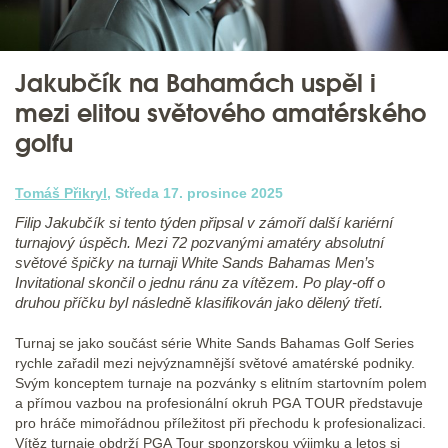
Jakubčík na Bahamách uspěl i
mezi elitou světového amatérského
golfu
Tomáš Přikryl
, Středa 17. prosince 2025
Filip Jakubčík si tento týden připsal v zámoří další kariérní
turnajový úspěch. Mezi 72 pozvanými amatéry absolutní
světové špičky na turnaji White Sands Bahamas Men’s
Invitational skončil o jednu ránu za vítězem. Po play-off o
druhou příčku byl následně klasifikován jako dělený třetí.
Turnaj se jako součást série White Sands Bahamas Golf Series
rychle zařadil mezi nejvýznamnější světové amatérské podniky.
Svým konceptem turnaje na pozvánky s elitním startovním polem
a přímou vazbou na profesionální okruh PGA TOUR představuje
pro hráče mimořádnou příležitost při přechodu k profesionalizaci.
Vítěz turnaje obdrží PGA Tour sponzorskou výjimku a letos si