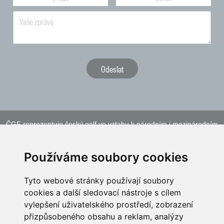
ČGF reprezentuje český golf ve vztahu k národním i mezinárodním
sportovním orgánům a institucím
Používáme soubory cookies
Tyto webové stránky používají soubory
cookies a další sledovací nástroje s cílem
vylepšení uživatelského prostředí, zobrazení
přizpůsobeného obsahu a reklam, analýzy