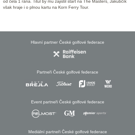
od čela 1 rána. Titul by mu zajistil start na The Masters, Jakubčík
však hraje i o plnou kartu na Korn Ferry Tour.
Hlavní partner České golfové federace
Partneři České golfové federace
Event partneři České golfové federace
Mediální partneři České golfové federace