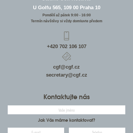
U Golfu 565, 109 00 Praha 10
Pondělí až pátek 9:00 - 16:00
Termín návštěvy si vždy domluvte předem
+420 702 106 107
cgf@cgf.cz
secretary@cgf.cz
Kontaktujte nás
Jak Vás máme kontaktovat?