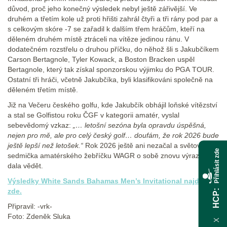
důvod, proč jeho konečný výsledek nebyl ještě zářivější. Ve
druhém a třetím kole už proti hřišti zahrál čtyři a tři rány pod par a
s celkovým skóre -7 se zařadil k dalším třem hráčům, kteří na
děleném druhém místě ztráceli na vítěze jedinou ránu. V
dodatečném rozstřelu o druhou příčku, do něhož šli s Jakubčíkem
Carson Bertagnole, Tyler Kowack, a Boston Bracken uspěl
Bertagnole, který tak získal sponzorskou výjimku do PGA TOUR.
Ostatní tři hráči, včetně Jakubčíka, byli klasifikováni společně na
děleném třetím místě.
Již na Večeru českého golfu, kde Jakubčík obhájil loňské vítězství
a stal se Golfistou roku ČGF v kategorii amatér, vyslal
sebevědomý vzkaz:
„… letošní sezóna byla opravdu úspěšná,
nejen pro mě, ale pro celý český golf… doufám, že rok 2026 bude
ještě lepší než letošek.“
Rok 2026 ještě ani nezačal a světová
Přihlásit zde
sedmička amatérského žebříčku WAGR o sobě znovu výrazně
dala vědět.
Výsledky White Sands Bahamas Men’s Invitational najdete
zde.
HCP
Připravil: -vrk-
Foto: Zdeněk Sluka
X