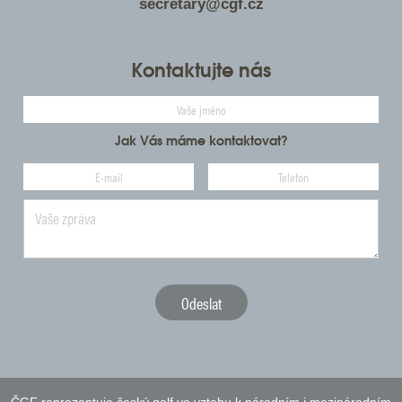
secretary@cgf.cz
Kontaktujte nás
Jak Vás máme kontaktovat?
ČGF reprezentuje český golf ve vztahu k národním i mezinárodním