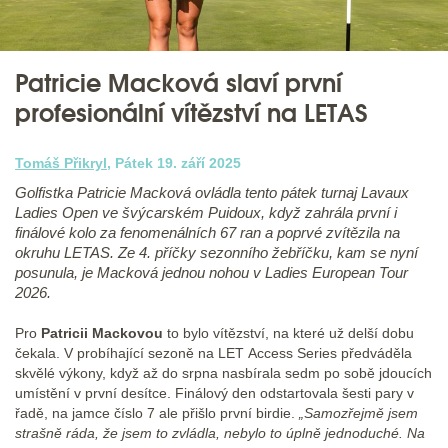
Patricie Macková slaví první
profesionální vítězství na LETAS
Tomáš Přikryl
, Pátek 19. září 2025
Golfistka Patricie Macková ovládla tento pátek turnaj Lavaux
Ladies Open ve švýcarském Puidoux, když zahrála první i
finálové kolo za fenomenálních 67 ran a poprvé zvítězila na
okruhu LETAS. Ze 4. příčky sezonního žebříčku, kam se nyní
posunula, je Macková jednou nohou v Ladies European Tour
2026.
Pro
Patricii Mackovou
to bylo vítězství, na které už delší dobu
čekala. V probíhající sezoně na LET Access Series předváděla
skvělé výkony, když až do srpna nasbírala sedm po sobě jdoucích
umístění v první desítce. Finálový den odstartovala šesti pary v
řadě, na jamce číslo 7 ale přišlo první birdie.
„Samozřejmě jsem
strašně ráda, že jsem to zvládla, nebylo to úplně jednoduché. Na