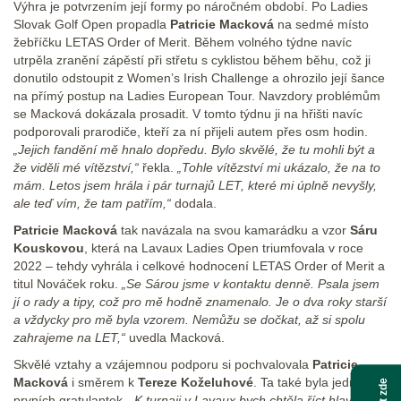
Výhra je potvrzením její formy po náročném období. Po Ladies
Slovak Golf Open propadla
Patricie Macková
na sedmé místo
žebříčku LETAS Order of Merit. Během volného týdne navíc
utrpěla zranění zápěstí při střetu s cyklistou během běhu, což ji
donutilo odstoupit z Women’s Irish Challenge a ohrozilo její šance
na přímý postup na Ladies European Tour. Navzdory problémům
se Macková dokázala prosadit. V tomto týdnu ji na hřišti navíc
podporovali prarodiče, kteří za ní přijeli autem přes osm hodin.
„Jejich fandění mě hnalo dopředu. Bylo skvělé, že tu mohli být a
že viděli mé vítězství,“
řekla.
„Tohle vítězství mi ukázalo, že na to
mám. Letos jsem hrála i pár turnajů LET, které mi úplně nevyšly,
ale teď vím, že tam patřím,“
dodala.
Patricie Macková
tak navázala na svou kamarádku a vzor
Sáru
Kouskovou
, která na Lavaux Ladies Open triumfovala v roce
2022 – tehdy vyhrála i celkové hodnocení LETAS Order of Merit a
titul Nováček roku.
„Se Sárou jsme v kontaktu denně. Psala jsem
jí o rady a tipy, což pro mě hodně znamenalo. Je o dva roky starší
a vždycky pro mě byla vzorem. Nemůžu se dočkat, až si spolu
zahrajeme na LET,“
uvedla Macková.
Skvělé vztahy a vzájemnou podporu si pochvalovala
Patricie
Macková
i směrem k
Tereze Koželuhové
. Ta také byla jednou z
prvních gratulantek.
„K turnaji v Lavaux bych chtěla říct hlavně to,