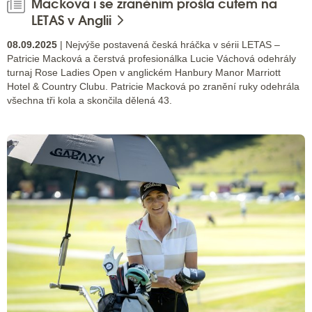
Macková i se zraněním prošla cutem na
LETAS v Anglii
08.09.2025
| Nejvýše postavená česká hráčka v sérii LETAS –
Patricie Macková a čerstvá profesionálka Lucie Váchová odehrály
turnaj Rose Ladies Open v anglickém Hanbury Manor Marriott
Hotel & Country Clubu. Patricie Macková po zranění ruky odehrála
všechna tři kola a skončila dělená 43.