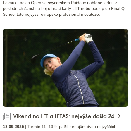
Lavaux Ladies Open ve švýcarském Puidoux nabídne jednu z
posledních šancí na boj o hrací karty LET nebo postup do Final Q-
School této nejvyšší evropské profesionální soutěže.
Víkend na LET a LETAS: nejvýše došla 24.
13.09.2025
| Termín 11.-13.9. patřil turnajům dvou nejvyšších