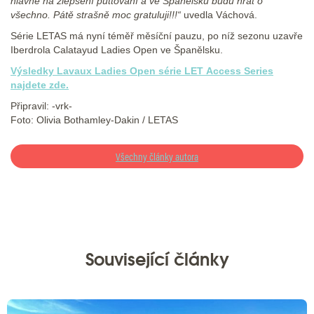
hlavně na zlepšení puttování a ve Španělsku budu hrát o
všechno. Pátě strašně moc gratuluji!!!“
uvedla Váchová.
Série LETAS má nyní téměř měsíční pauzu, po níž sezonu uzavře
Iberdrola Calatayud Ladies Open ve Španělsku.
Výsledky Lavaux Ladies Open série LET Access Series
najdete zde.
Připravil: -vrk-
Foto: Olivia Bothamley-Dakin / LETAS
Všechny články autora
Související články