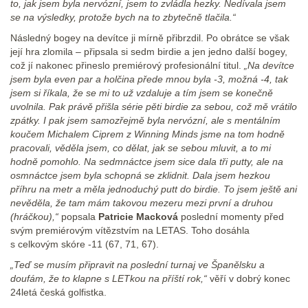
to, jak jsem byla nervózní, jsem to zvládla hezky. Nedívala jsem
se na výsledky, protože bych na to zbytečně tlačila.“
Následný bogey na devítce ji mírně přibrzdil. Po obrátce se však
její hra zlomila – připsala si sedm birdie a jen jedno další bogey,
což jí nakonec přineslo premiérový profesionální titul.
„Na devítce
jsem byla even par a holčina přede mnou byla -3, možná -4, tak
jsem si říkala, že se mi to už vzdaluje a tím jsem se konečně
uvolnila. Pak právě přišla série pěti birdie za sebou, což mě vrátilo
zpátky. I pak jsem samozřejmě byla nervózní, ale s mentálním
koučem Michalem Ciprem z Winning Minds jsme na tom hodně
pracovali, věděla jsem, co dělat, jak se sebou mluvit, a to mi
hodně pomohlo. Na sedmnáctce jsem sice dala tři putty, ale na
osmnáctce jsem byla schopná se zklidnit. Dala jsem hezkou
příhru na metr a měla jednoduchý putt do birdie. To jsem ještě ani
nevěděla, že tam mám takovou mezeru mezi první a druhou
(hráčkou),“
popsala
Patricie Macková
poslední momenty před
svým premiérovým vítězstvím na LETAS. Toho dosáhla
s celkovým skóre -11 (67, 71, 67).
„Teď se musím připravit na poslední turnaj ve Španělsku a
doufám, že to klapne s LETkou na příští rok,“
věří v dobrý konec
24letá česká golfistka.