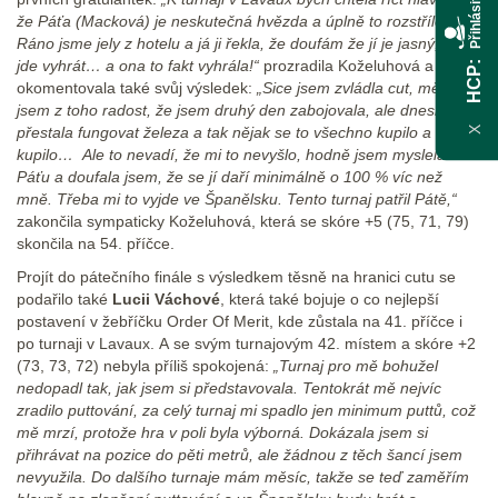
Přihlásit zde
že Páťa (Macková) je neskutečná hvězda a úplně to rozstřílela.
Ráno jsme jely z hotelu a já ji řekla, že doufám že jí je jasný, že to
jde vyhrát… a ona to fakt vyhrála!“
prozradila Koželuhová a
HCP
okomentovala také svůj výsledek:
„Sice jsem zvládla cut, měla
jsem z toho radost, že jsem druhý den zabojovala, ale dneska mi
přestala fungovat železa a tak nějak se to všechno kupilo a
X
kupilo… Ale to nevadí, že mi to nevyšlo, hodně jsem myslela na
Páťu a doufala jsem, že se jí daří minimálně o 100 % víc než
mně. Třeba mi to vyjde ve Španělsku. Tento turnaj patřil Pátě,“
zakončila sympaticky Koželuhová, která se skóre +5 (75, 71, 79)
skončila na 54. příčce.
Projít do pátečního finále s výsledkem těsně na hranici cutu se
podařilo také
Lucii Váchové
, která také bojuje o co nejlepší
postavení v žebříčku Order Of Merit, kde zůstala na 41. příčce i
po turnaji v Lavaux. A se svým turnajovým 42. místem a skóre +2
(73, 73, 72) nebyla příliš spokojená:
„Turnaj pro mě bohužel
nedopadl tak, jak jsem si představovala. Tentokrát mě nejvíc
zradilo puttování, za celý turnaj mi spadlo jen minimum puttů, což
mě mrzí, protože hra v poli byla výborná. Dokázala jsem si
přihrávat na pozice do pěti metrů, ale žádnou z těch šancí jsem
nevyužila. Do dalšího turnaje mám měsíc, takže se teď zaměřím