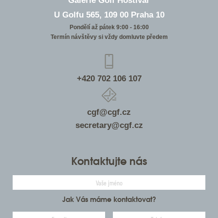
Galerie Golf Hostivař
U Golfu 565, 109 00 Praha 10
Pondělí až pátek 9:00 - 16:00
Termín návštěvy si vždy domluvte předem
+420 702 106 107
cgf@cgf.cz
secretary@cgf.cz
Kontaktujte nás
Jak Vás máme kontaktovat?