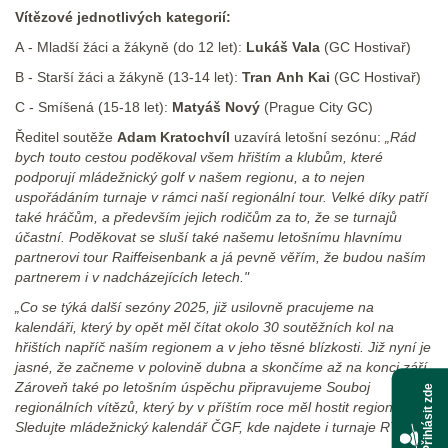
Vítězové jednotlivých kategorií:
A - Mladší žáci a žákyně (do 12 let):
Lukáš Vala
(GC Hostivař)
B - Starší žáci a žákyně (13-14 let):
Tran Anh Kai
(GC Hostivař)
C - Smíšená (15-18 let):
Matyáš Nový
(Prague City GC)
Ředitel soutěže
Adam Kratochvíl
uzavírá letošní sezónu:
„Rád
bych touto cestou poděkoval všem hřištím a klubům, které
podporují mládežnický golf v našem regionu, a to nejen
uspořádáním turnaje v rámci naší regionální tour. Velké díky patří
také hráčům, a především jejich rodičům za to, že se turnajů
účastní. Poděkovat se sluší také našemu letošnímu hlavnímu
partnerovi tour Raiffeisenbank a já pevně věřím, že budou naším
partnerem i v nadcházejících letech."
„Co se týká další sezóny 2025, již usilovně pracujeme na
kalendáři, který by opět měl čítat okolo 30 soutěžních kol na
hřištích napříč naším regionem a v jeho těsné blízkosti. Již nyní je
jasné, že začneme v polovině dubna a skončíme až na konci září.
Zároveň také po letošním úspěchu připravujeme Souboj
Přihlásit zde
regionálních vítězů, který by v příštím roce měl hostit region A.
Sledujte mládežnický kalendář ČGF, kde najdete i turnaje RTM B."