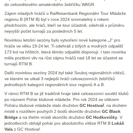
do celosvětového amatérského žebříčku WAGR.
Zájem mladých hráčů o Raiffeisenbank Regionální Tour Mládeže
regionu B (RTM B) byl v roce 2024 srovnatelný s rokem
předchozím, ale hráči, kteří se tour účastnili, odehráli v průměru
nejvyšší počet turnajů za posledních 5 let.
Novinkou letošní sezóny bylo vytvoření nové kategorie „J“ pro
hráče ve věku 19-24 let. Ti odehráli z bílých a modrých odpališť
173 kol na hřištích, která těmito odpališti disponují. I tato novinka
měla pozitivní vliv na růst zájmu hráčů nad 18 let se účastnit se
turnajů RTM B.
Další novinkou sezóny 2024 byl také Souboj regionálních vítězů,
ve kterém se utkali 3 nejlepší hráči celosezonních žebříčků
jednotlivých kategorií regionálních tour regionů A a B.
V rámci RTM B se již tradičně hraje také celosezonní soutěž klubů
po názvem Pohár klubové mládeže. Pro rok 2024 se vítězem
Poháru klubové mládeže stalo družstvo
GC Hostivař
, na druhém
místě s rozdílem pouhých 2 bodů skončilo družstvo
GC Black
Bridge
a na třetím místě skončilo družstvo
GC Hodkovičky
. V
jednotlivcích obhájil pohár pro absolutního vítěze RTM B
Lukáš
Vala
z GC Hostivař.