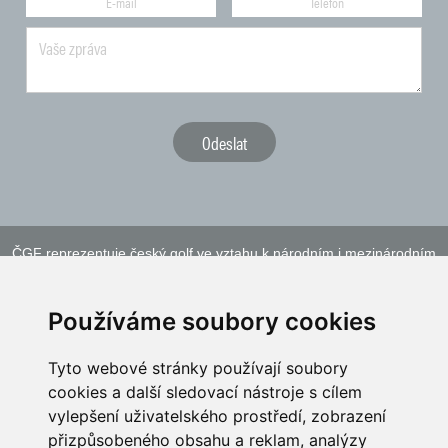
ČGF reprezentuje český golf ve vztahu k národním i mezinárodním
sportovním orgánům a institucím
Používáme soubory cookies
Tyto webové stránky používají soubory
cookies a další sledovací nástroje s cílem
vylepšení uživatelského prostředí, zobrazení
přizpůsobeného obsahu a reklam, analýzy