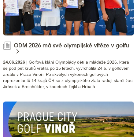
ODM 2026 má své olympijské vítěze v golfu
24.06.2026
| Golfová klání Olympiády dětí a mládeže 2026, která
se pod pět kruhů vrátila po 15 letech, vyvrcholila 24.6. v golfovém
areálu v Praze Vinoři. Po skvělých výkonech golfových
reprezentantů 14 krajů ČR se z olympijského zlata radují starší žáci
Jirásek a Breinhölder, v kadetech Tejkl a Hrbatá.