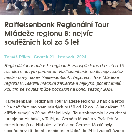
Raiffeisenbank Regionální Tour
Mládeže regionu B: nejvíc
soutěžních kol za 5 let
Tomáš Přikryl
, Čtvrtek 21. listopadu 2024
Regionální tour mládeže regionu B vstoupila letos do svého 15.
ročníku s novým partnerem Raiffeisenbank, podle nějž soutěž
nesla i nový název Raiffeisenbank Regionální Tour Mládeže
regionu B. Stabilní hráčská základna a nejvyšší počet turnajů i
kol, tím se soutěž může pochlubit na konci sezony 2024.
Raiffeisenbank Regionální Tour Mládeže regionu B nabídla letos
více než třem stovkám mladých hráčů od 12 do 18 let celkem 23
dílčích turnajů s 30 soutěžními koly. Tour zahrnovala i dvoudenní
turnaje na Hluboké, v Telči, na Černém Mostě a v Pyšelích. V
rámci turnajů na Hluboké, v Telči a na Černém Mostě byly
uspořádány i třídenní turnaje pro mládež do 24 let započítávané