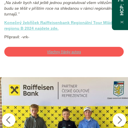
„Na závěr bych rád ještě jednou pogratuloval všem vítězům a
HCP
budu se těšit v příštím roce na shledanou v rámci regionálních
turnajů."
Konečný žebříček Raiffeisenbank Regionální Tour Mládeže
X
regionu B 2024 najdete zde.
Připravil: -vrk-
Všechny články autora