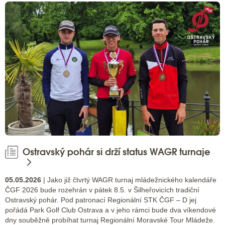
Ostravský pohár si drží status WAGR turnaje
05.05.2026
| Jako již čtvrtý WAGR turnaj mládežnického kalendáře
ČGF 2026 bude rozehrán v pátek 8.5. v Šilheřovicích tradiční
Ostravský pohár. Pod patronací Regionální STK ČGF – D jej
pořádá Park Golf Club Ostrava a v jeho rámci bude dva víkendové
dny souběžně probíhat turnaj Regionální Moravské Tour Mládeže.